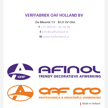
VERFFABRIEK OAF HOLLAND BV
De Meente 13
8121 EV Olst
T
+31 (0)570 – 56 38 38
E
info@oafholland.nl
W
www.oafholland.nl