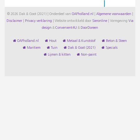
© 2026 Dak & Goot (2021) | Onderdeel van
OAFholland.nl
|
Algemene voorwaarden
|
Disclaimer
|
Privacy verklaring
|
Website ontwikkeld door
Sieronline
|
Vormgeving
Via
design
&
Convenient4U
&
DoorDoreen
OAFholland.nl
Hout
Metaal & Kunststof
Beton & Steen
Maritiem
Tuin
Dak & Goot (2021)
Specials
Lijmen & kitten
Non-paint