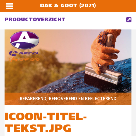
DAK & GOOT (2021)
PRODUCTOVERZICHT
REPAREREND, RENOVEREND EN REFLECTEREND
ICOON-TITEL-
TEKST.JPG