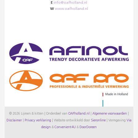
E
info@oafholland.nl
W
www.oafholland.nl
© 2026 Lijmen & kitten | Onderdeel van
OAFholland.nl
|
Algemene voorwaarden
|
Disclaimer
|
Privacy verklaring
|
Website ontwikkeld door
Sieronline
|
Vormgeving
Via
design
&
Convenient4U
&
DoorDoreen