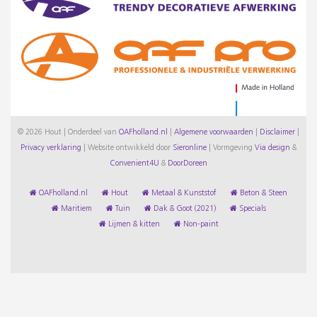
© 2026 Hout | Onderdeel van
OAFholland.nl
|
Algemene voorwaarden
|
Disclaimer
|
Privacy verklaring
|
Website ontwikkeld door
Sieronline
|
Vormgeving
Via design
&
Convenient4U
&
DoorDoreen
OAFholland.nl
Hout
Metaal & Kunststof
Beton & Steen
Maritiem
Tuin
Dak & Goot (2021)
Specials
Lijmen & kitten
Non-paint