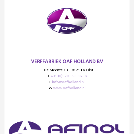
VERFFABRIEK OAF HOLLAND BV
De Meente 13
8121 EV Olst
T
+31 (0)570 – 56 38 38
E
info@oafholland.nl
W
www.oafholland.nl