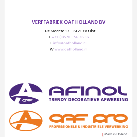
VERFFABRIEK OAF HOLLAND BV
De Meente 13
8121 EV Olst
T
+31 (0)570 – 56 38 38
E
info@oafholland.nl
W
www.oafholland.nl