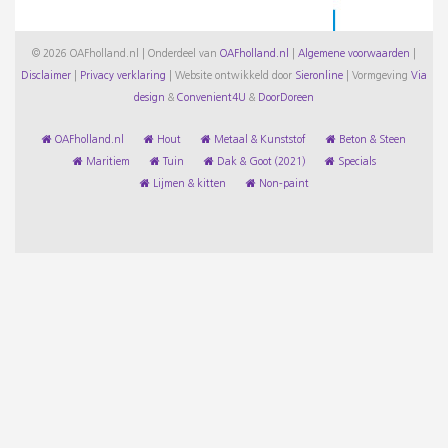
© 2026 OAFholland.nl | Onderdeel van
OAFholland.nl
|
Algemene voorwaarden
|
Disclaimer
|
Privacy verklaring
|
Website ontwikkeld door
Sieronline
|
Vormgeving
Via
design
&
Convenient4U
&
DoorDoreen
OAFholland.nl
Hout
Metaal & Kunststof
Beton & Steen
Maritiem
Tuin
Dak & Goot (2021)
Specials
Lijmen & kitten
Non-paint