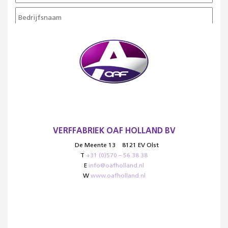
VERFFABRIEK OAF HOLLAND BV
De Meente 13
8121 EV Olst
T
+31 (0)570 – 56 38 38
E
info@oafholland.nl
W
www.oafholland.nl