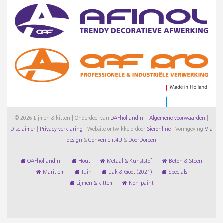
© 2026 Lijmen & kitten | Onderdeel van
OAFholland.nl
|
Algemene voorwaarden
|
Disclaimer
|
Privacy verklaring
|
Website ontwikkeld door
Sieronline
|
Vormgeving
Via
design
&
Convenient4U
&
DoorDoreen
OAFholland.nl
Hout
Metaal & Kunststof
Beton & Steen
Maritiem
Tuin
Dak & Goot (2021)
Specials
Lijmen & kitten
Non-paint