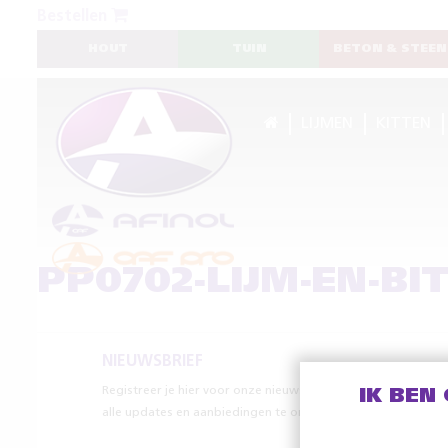
Bestellen
HOUT
TUIN
BETON & STEEN
LIJMEN
KITTEN
PP0702-LIJM-EN-B
NIEUWSBRIEF
Registreer je hier voor onze nieuwsbrief om
IK BEN
alle updates en aanbiedingen te ontvangen