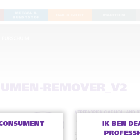
METAAL &
DAK & GOOT
MARITIEM
KUNSTSTOF
PURSCHUIM
ITUMEN-REMOVER_V2
VERFFABRIEK OAF HOLLAND B
De Meente 13
8121 EV Olst
 CONSUMENT
IK BEN DE
T
+31 (0)570 – 56 38 38
PROFESS
E
info@oafholland.nl