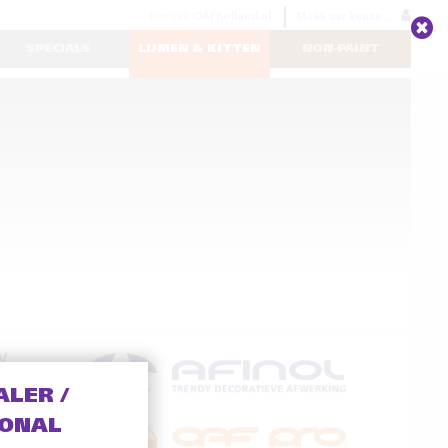
Bezoek
OAFholland.nl
Maak uw keuze...
SPECIALS
LIJMEN & KITTEN
NON-PAINT
V
ALER /
IONAL