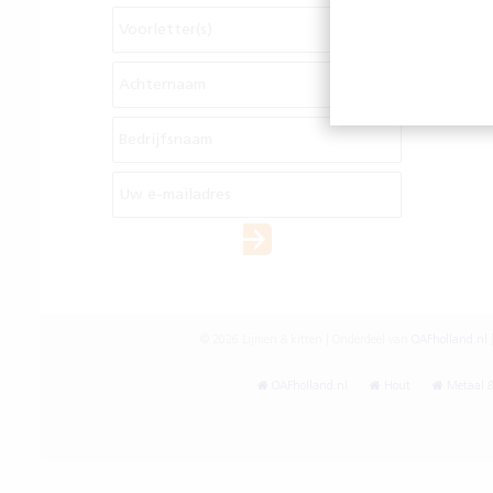
© 2026 Lijmen & kitten | Onderdeel van
OAFholland.nl
OAFholland.nl
Hout
Metaal &