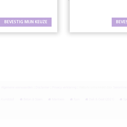
W
www.oafholland.nl
BEVESTIG MIJN KEUZE
BEVE
|
Algemene voorwaarden
|
Disclaimer
|
Privacy verklaring
|
Website ontwikkeld door
Sieronline
 Kunststof
Beton & Steen
Maritiem
Tuin
Dak & Goot (2021)
Spe