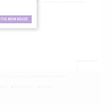
STIG MIJN KEUZE
|
Vormgeving
Via design
&
Convenient4U
&
DoorDoreen
cials
Lijmen & kitten
Non-paint