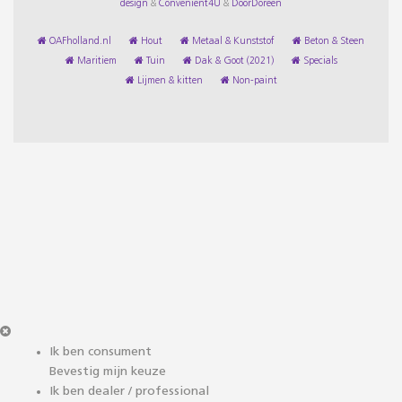
design
&
Convenient4U
&
DoorDoreen
OAFholland.nl
Hout
Metaal & Kunststof
Beton & Steen
Maritiem
Tuin
Dak & Goot (2021)
Specials
Lijmen & kitten
Non-paint
Ik ben consument
Bevestig mijn keuze
Ik ben dealer / professional