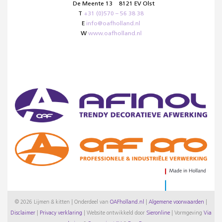
De Meente 13
8121 EV Olst
T
+31 (0)570 – 56 38 38
E
info@oafholland.nl
W
www.oafholland.nl
© 2026 Lijmen & kitten | Onderdeel van
OAFholland.nl
|
Algemene voorwaarden
|
Disclaimer
|
Privacy verklaring
|
Website ontwikkeld door
Sieronline
|
Vormgeving
Via