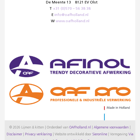
De Meente 13
8121 EV Olst
T
+31 (0)570 – 56 38 38
E
info@oafholland.nl
W
www.oafholland.nl
© 2026 Lijmen & kitten | Onderdeel van
OAFholland.nl
|
Algemene voorwaarden
|
Disclaimer
|
Privacy verklaring
|
Website ontwikkeld door
Sieronline
|
Vormgeving
Via