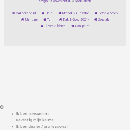
design
&
Convenient4U
&
DoorDoreen
OAFholland.nl
Hout
Metaal & Kunststof
Beton & Steen
Maritiem
Tuin
Dak & Goot (2021)
Specials
Lijmen & kitten
Non-paint
Ik ben consument
Bevestig mijn keuze
Ik ben dealer / professional