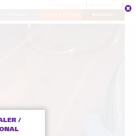
Bezoek
OAFholland.nl
Maak uw keuze...
SPECIALS
LIJMEN & KITTEN
NON-PAINT
ALER /
IONAL