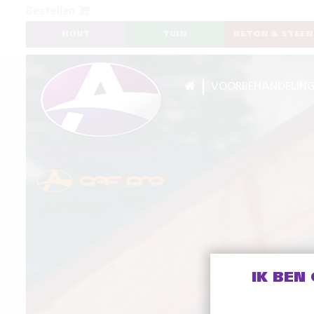
Bestellen
HOUT
TUIN
BETON & STEEN
VOORBEHANDELIN
IK BEN