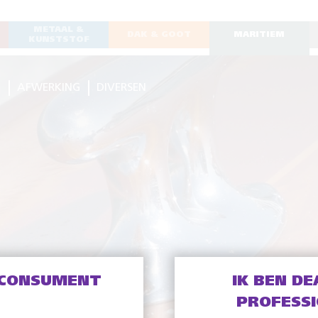
METAAL &
DAK & GOOT
MARITIEM
KUNSTSTOF
G
AFWERKING
DIVERSEN
 CONSUMENT
IK BEN DE
PROFESS