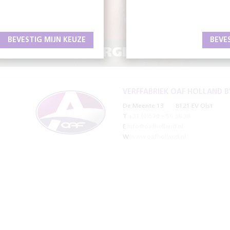
BEVESTIG MIJN KEUZE
BEVE
IMALE VERZORGING VAN UW 
VERFFABRIEK OAF HOLLAND B
De Meente 13
8121 EV Olst
T
+31 (0)570 – 56 38 38
E
info@oafholland.nl
W
www.oafholland.nl