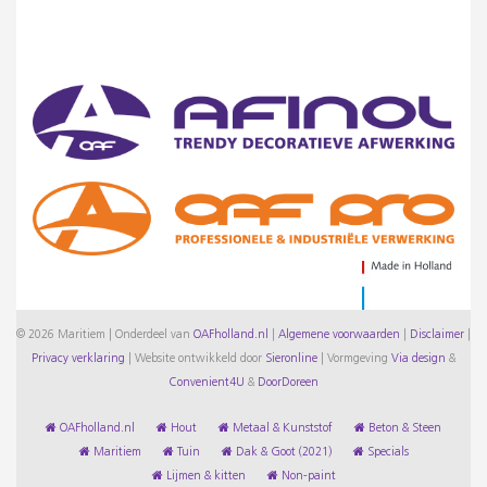
© 2026 Maritiem | Onderdeel van
OAFholland.nl
|
Algemene voorwaarden
|
Disclaimer
|
Privacy verklaring
|
Website ontwikkeld door
Sieronline
|
Vormgeving
Via design
&
Convenient4U
&
DoorDoreen
OAFholland.nl
Hout
Metaal & Kunststof
Beton & Steen
Maritiem
Tuin
Dak & Goot (2021)
Specials
Lijmen & kitten
Non-paint