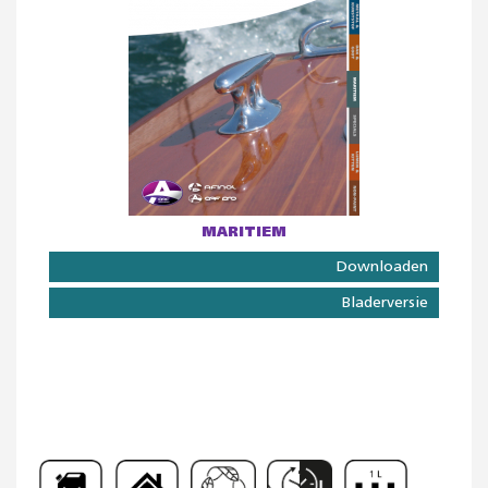
MARITIEM
Downloaden
Bladerversie