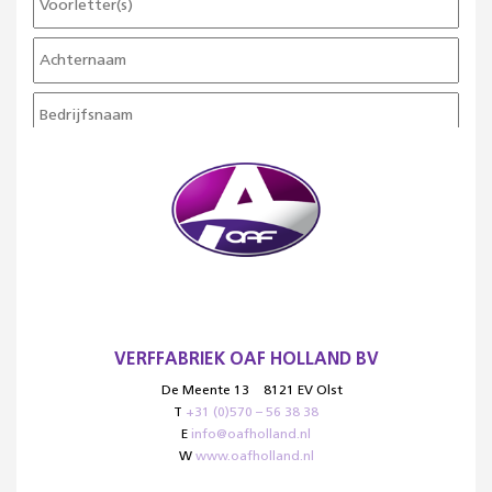
VERFFABRIEK OAF HOLLAND BV
De Meente 13
8121 EV Olst
T
+31 (0)570 – 56 38 38
E
info@oafholland.nl
W
www.oafholland.nl