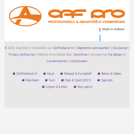
© 2026 Maritiem | Onderdeel van
OAFholland.nl
|
Algemene voorwaarden
|
Disclaimer
|
Privacy verklaring
|
Website ontwikkeld door
Sieronline
|
Vormgeving
Via design
&
Convenient4U
&
DoorDoreen
OAFholland.nl
Hout
Metaal & Kunststof
Beton & Steen
Maritiem
Tuin
Dak & Goot (2021)
Specials
Lijmen & kitten
Non-paint