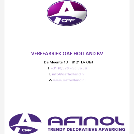
VERFFABRIEK OAF HOLLAND BV
De Meente 13
8121 EV Olst
T
+31 (0)570 – 56 38 38
E
info@oafholland.nl
W
www.oafholland.nl