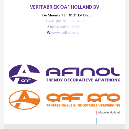
VERFFABRIEK OAF HOLLAND BV
De Meente 13
8121 EV Olst
T
+31 (0)570 – 56 38 38
E
info@oafholland.nl
W
www.oafholland.nl