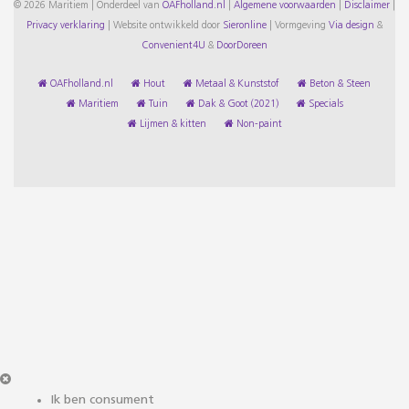
© 2026 Maritiem | Onderdeel van
OAFholland.nl
|
Algemene voorwaarden
|
Disclaimer
|
Privacy verklaring
|
Website ontwikkeld door
Sieronline
|
Vormgeving
Via design
&
Convenient4U
&
DoorDoreen
OAFholland.nl
Hout
Metaal & Kunststof
Beton & Steen
Maritiem
Tuin
Dak & Goot (2021)
Specials
Lijmen & kitten
Non-paint
Ik ben consument