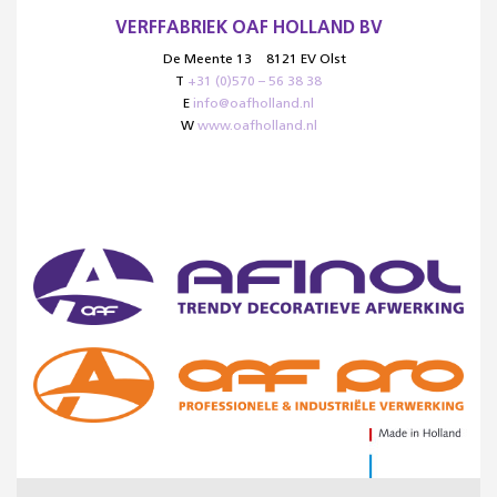
VERFFABRIEK OAF HOLLAND BV
De Meente 13
8121 EV Olst
T
+31 (0)570 – 56 38 38
E
info@oafholland.nl
W
www.oafholland.nl