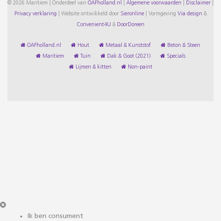
© 2026 Maritiem | Onderdeel van
OAFholland.nl
|
Algemene voorwaarden
|
Disclaimer
|
Privacy verklaring
|
Website ontwikkeld door
Sieronline
|
Vormgeving
Via design
&
Convenient4U
&
DoorDoreen
OAFholland.nl
Hout
Metaal & Kunststof
Beton & Steen
Maritiem
Tuin
Dak & Goot (2021)
Specials
Lijmen & kitten
Non-paint
Ik ben consument