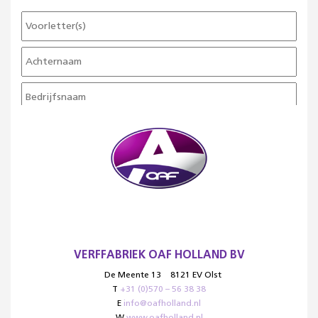
VERFFABRIEK OAF HOLLAND BV
De Meente 13
8121 EV Olst
T
+31 (0)570 – 56 38 38
E
info@oafholland.nl