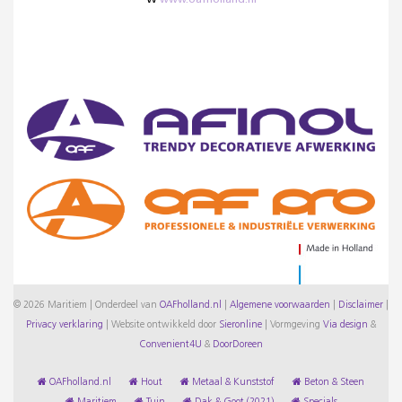
W
www.oafholland.nl
© 2026 Maritiem | Onderdeel van
OAFholland.nl
|
Algemene voorwaarden
|
Disclaimer
|
Privacy verklaring
|
Website ontwikkeld door
Sieronline
|
Vormgeving
Via design
&
Convenient4U
&
DoorDoreen
OAFholland.nl
Hout
Metaal & Kunststof
Beton & Steen