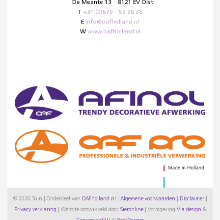
De Meente 13
8121 EV Olst
T
+31 (0)570 – 56 38 38
E
info@oafholland.nl
W
www.oafholland.nl
© 2026 Tuin | Onderdeel van
OAFholland.nl
|
Algemene voorwaarden
|
Disclaimer
|
Privacy verklaring
|
Website ontwikkeld door
Sieronline
|
Vormgeving
Via design
&