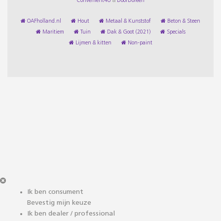
Convenient4U
&
DoorDoreen
OAFholland.nl
Hout
Metaal & Kunststof
Beton & Steen
Maritiem
Tuin
Dak & Goot (2021)
Specials
Lijmen & kitten
Non-paint
Ik ben consument
Bevestig mijn keuze
Ik ben dealer / professional