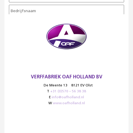
VERFFABRIEK OAF HOLLAND BV
De Meente 13
8121 EV Olst
T
+31 (0)570 – 56 38 38
E
info@oafholland.nl
W
www.oafholland.nl