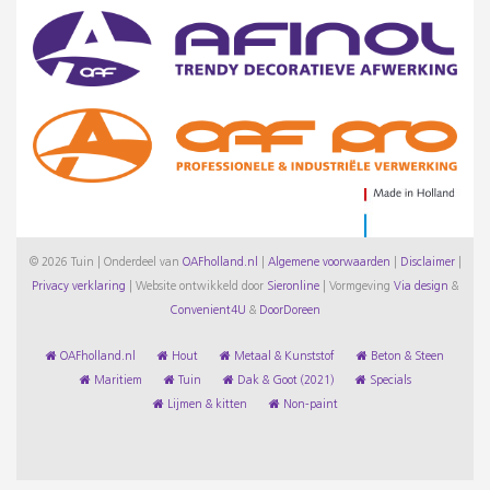
© 2026 Tuin | Onderdeel van
OAFholland.nl
|
Algemene voorwaarden
|
Disclaimer
|
Privacy verklaring
|
Website ontwikkeld door
Sieronline
|
Vormgeving
Via design
&
Convenient4U
&
DoorDoreen
OAFholland.nl
Hout
Metaal & Kunststof
Beton & Steen
Maritiem
Tuin
Dak & Goot (2021)
Specials
Lijmen & kitten
Non-paint