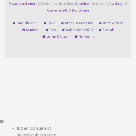
Privacy verklaring
|
Website ontwikkeld door
Sieronline
|
Vormgeving
Via design
&
Convenient4U
&
DoorDoreen
OAFholland.nl
Hout
Metaal & Kunststof
Beton & Steen
Maritiem
Tuin
Dak & Goot (2021)
Specials
Lijmen & kitten
Non-paint
Ik ben consument
Bevestig mijn keuze