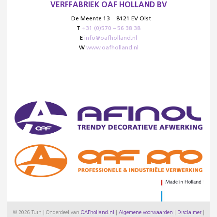
VERFFABRIEK OAF HOLLAND BV
De Meente 13
8121 EV Olst
T
+31 (0)570 – 56 38 38
E
info@oafholland.nl
W
www.oafholland.nl
© 2026 Tuin | Onderdeel van
OAFholland.nl
|
Algemene voorwaarden
|
Disclaimer
|