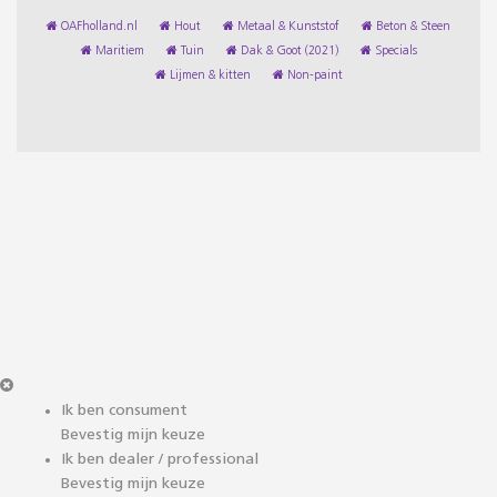
OAFholland.nl
Hout
Metaal & Kunststof
Beton & Steen
Maritiem
Tuin
Dak & Goot (2021)
Specials
Lijmen & kitten
Non-paint
Ik ben consument
Bevestig mijn keuze
Ik ben dealer / professional
Bevestig mijn keuze