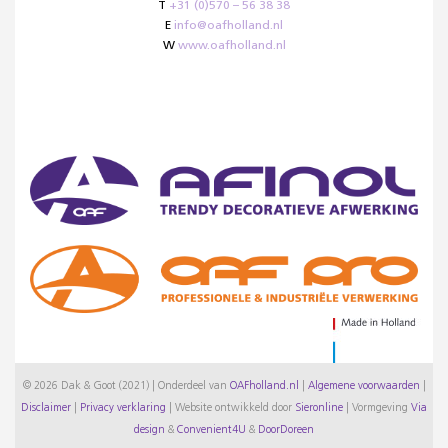
T
+31 (0)570 – 56 38 38
E
info@oafholland.nl
W
www.oafholland.nl
© 2026 Dak & Goot (2021) | Onderdeel van
OAFholland.nl
|
Algemene voorwaarden
|
Disclaimer
|
Privacy verklaring
|
Website ontwikkeld door
Sieronline
|
Vormgeving
Via
design
&
Convenient4U
&
DoorDoreen