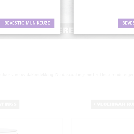
BEVESTIG MIJN KEUZE
BEVE
REND, RENOVEREND EN REFLE
sduur van uw dakbedekking. De dakcoatings met reflecterende eige
TINGS
VLOEIBAAR RU