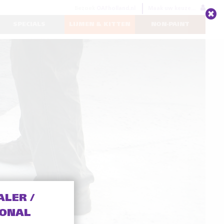
Bezoek
OAFholland.nl
Maak uw keuze...
SPECIALS
LIJMEN & KITTEN
NON-PAINT
ALER /
IONAL