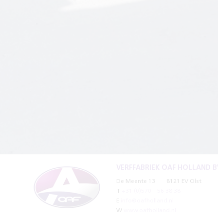
VERFFABRIEK OAF HOLLAND B
De Meente 13
8121 EV Olst
T
+31 (0)570 – 56 38 38
E
info@oafholland.nl
W
www.oafholland.nl