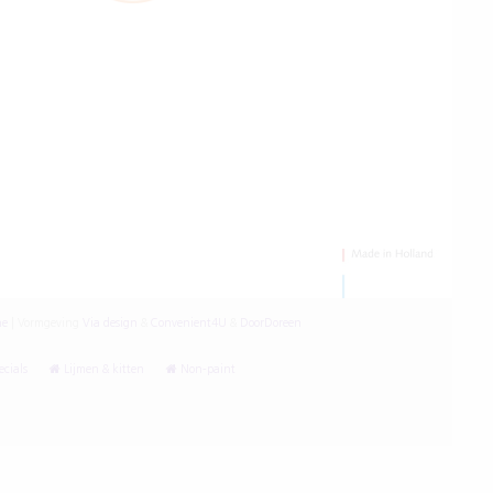
ne
|
Vormgeving
Via design
&
Convenient4U
&
DoorDoreen
cials
Lijmen & kitten
Non-paint