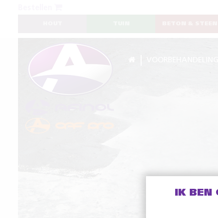
Bestellen
HOUT
TUIN
BETON & STEEN
VOORBEHANDELIN
IK BEN