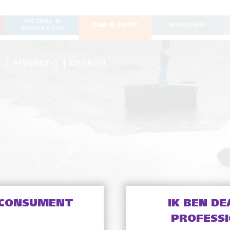
METAAL &
DAK & GOOT
MARITIEM
KUNSTSTOF
G
AFWERKING
DIVERSEN
 CONSUMENT
IK BEN DE
PROFESS