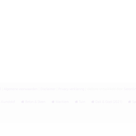
l
|
Algemene voorwaarden
|
Disclaimer
|
Privacy verklaring
|
Website ontwikkeld door
Sieronli
 Kunststof
Beton & Steen
Maritiem
Tuin
Dak & Goot (2021)
Spe