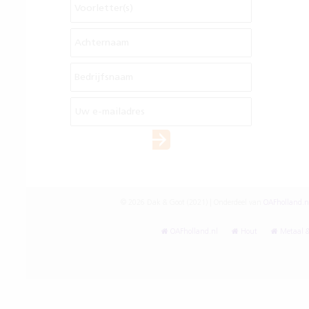
© 2026 Dak & Goot (2021) | Onderdeel van
OAFholland.n
OAFholland.nl
Hout
Metaal &