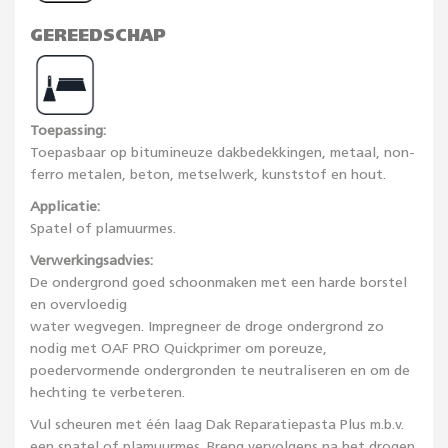
GEREEDSCHAP
Toepassing:
Toepasbaar op bitumineuze dakbedekkingen, metaal, non-
ferro metalen, beton, metselwerk, kunststof en hout.
Applicatie:
Spatel of plamuurmes.
Verwerkingsadvies:
De ondergrond goed schoonmaken met een harde borstel
en overvloedig
water wegvegen. Impregneer de droge ondergrond zo
nodig met OAF PRO Quickprimer om poreuze,
poedervormende ondergronden te neutraliseren en om de
hechting te verbeteren.
Vul scheuren met één laag Dak Reparatiepasta Plus m.b.v.
een spatel of plamuurmes. Breng vervolgens na het drogen