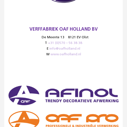
VERFFABRIEK OAF HOLLAND BV
De Meente 13
8121 EV Olst
T
+31 (0)570 – 56 38 38
E
info@oafholland.nl
W
www.oafholland.nl