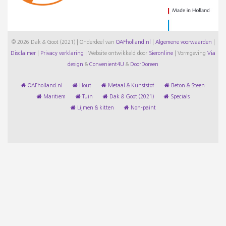
© 2026 Dak & Goot (2021) | Onderdeel van
OAFholland.nl
|
Algemene voorwaarden
|
Disclaimer
|
Privacy verklaring
|
Website ontwikkeld door
Sieronline
|
Vormgeving
Via
design
&
Convenient4U
&
DoorDoreen
OAFholland.nl
Hout
Metaal & Kunststof
Beton & Steen
Maritiem
Tuin
Dak & Goot (2021)
Specials
Lijmen & kitten
Non-paint