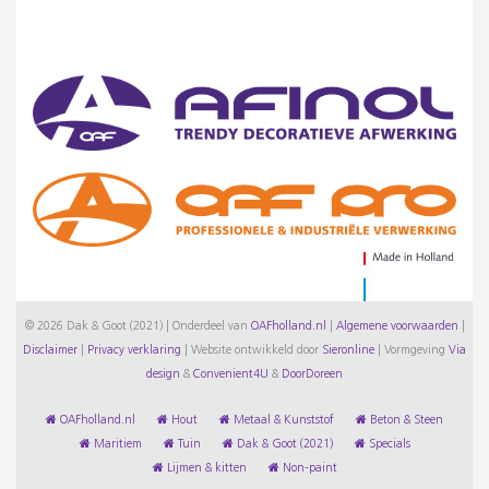
© 2026 Dak & Goot (2021) | Onderdeel van
OAFholland.nl
|
Algemene voorwaarden
|
Disclaimer
|
Privacy verklaring
|
Website ontwikkeld door
Sieronline
|
Vormgeving
Via
design
&
Convenient4U
&
DoorDoreen
OAFholland.nl
Hout
Metaal & Kunststof
Beton & Steen
Maritiem
Tuin
Dak & Goot (2021)
Specials
Lijmen & kitten
Non-paint