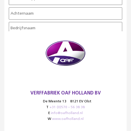
VERFFABRIEK OAF HOLLAND BV
De Meente 13
8121 EV Olst
T
+31 (0)570 – 56 38 38
E
info@oafholland.nl
W
www.oafholland.nl