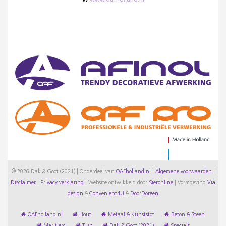
W
www.oafholland.nl
© 2026 Dak & Goot (2021) | Onderdeel van
OAFholland.nl
|
Algemene voorwaarden
|
Disclaimer
|
Privacy verklaring
|
Website ontwikkeld door
Sieronline
|
Vormgeving
Via
design
&
Convenient4U
&
DoorDoreen
OAFholland.nl
Hout
Metaal & Kunststof
Beton & Steen