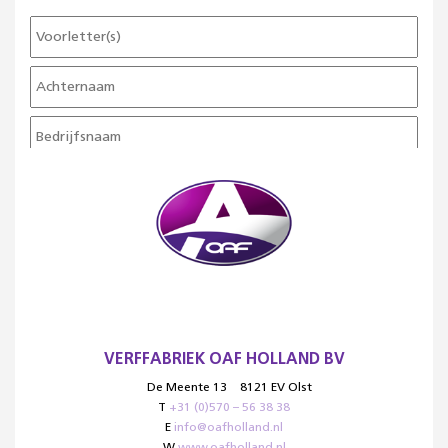
VERFFABRIEK OAF HOLLAND BV
De Meente 13
8121 EV Olst
T
+31 (0)570 – 56 38 38
E
info@oafholland.nl