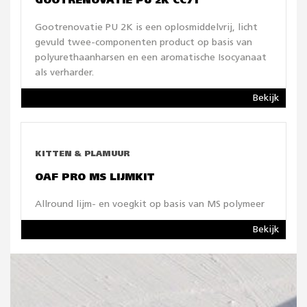
GOOTRENOVATIE PU 2K CC71
Gootrenovatie PU 2K is een oplosmiddelvrij, licht
gevuld twee-componenten product op basis van
polyurethaanharsen en een aromatische Isocyanaat
als verharder.
Bekijk
KITTEN & PLAMUUR
OAF PRO MS LIJMKIT
Allround lijm- en voegkit op basis van MS polymeer
Bekijk