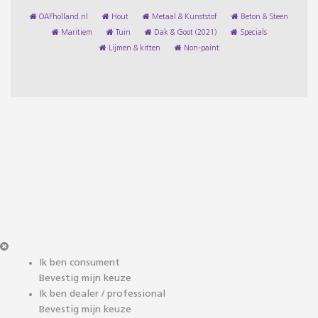
OAFholland.nl
Hout
Metaal & Kunststof
Beton & Steen
Maritiem
Tuin
Dak & Goot (2021)
Specials
Lijmen & kitten
Non-paint
Ik ben consument
Bevestig mijn keuze
Ik ben dealer / professional
Bevestig mijn keuze