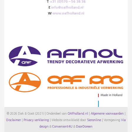
T
+31 (0)570 – 56 38 38
E
info@oafholland.nl
W
www.oafholland.nl
© 2026 Dak & Goot (2021) | Onderdeel van
OAFholland.nl
|
Algemene voorwaarden
|
Disclaimer
|
Privacy verklaring
|
Website ontwikkeld door
Sieronline
|
Vormgeving
Via
design
&
Convenient4U
&
DoorDoreen