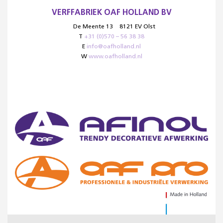
VERFFABRIEK OAF HOLLAND BV
De Meente 13
8121 EV Olst
T
+31 (0)570 – 56 38 38
E
info@oafholland.nl
W
www.oafholland.nl