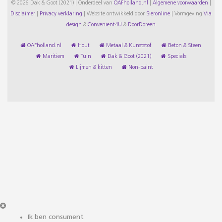
© 2026 Dak & Goot (2021) | Onderdeel van
OAFholland.nl
|
Algemene voorwaarden
|
Disclaimer
|
Privacy verklaring
|
Website ontwikkeld door
Sieronline
|
Vormgeving
Via
design
&
Convenient4U
&
DoorDoreen
OAFholland.nl
Hout
Metaal & Kunststof
Beton & Steen
Maritiem
Tuin
Dak & Goot (2021)
Specials
Lijmen & kitten
Non-paint
Ik ben consument