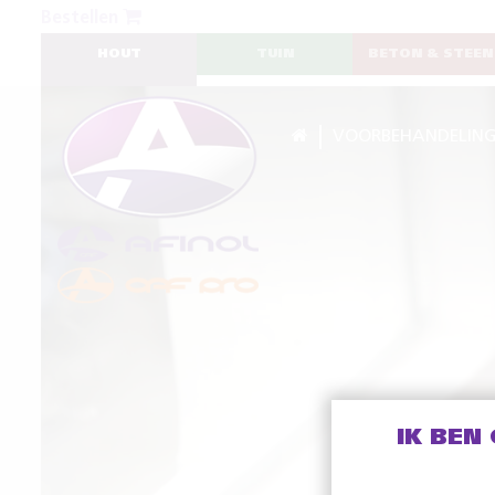
Bestellen
HOUT
TUIN
BETON & STEEN
VOORBEHANDELIN
IK BEN