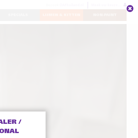
Bezoek
OAFholland.nl
Maak uw keuze...
SPECIALS
LIJMEN & KITTEN
NON-PAINT
ALER /
IONAL