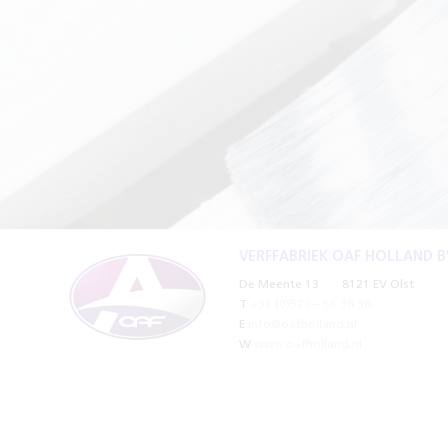
VERFFABRIEK OAF HOLLAND B
De Meente 13
8121 EV Olst
T
+31 (0)570 – 56 38 38
E
info@oafholland.nl
W
www.oafholland.nl