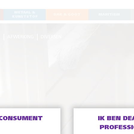
METAAL &
DAK & GOOT
MARITIEM
KUNSTSTOF
G
AFWERKING
DIVERSEN
 CONSUMENT
IK BEN DE
PROFESS