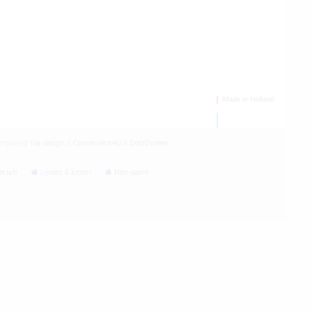
mgeving
Via design
&
Convenient4U
&
DoorDoreen
cials
Lijmen & kitten
Non-paint