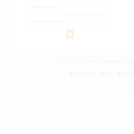
© 2026 Hout | Onderdeel van
OAFholland.nl
|
Alg
OAFholland.nl
Hout
Metaal &