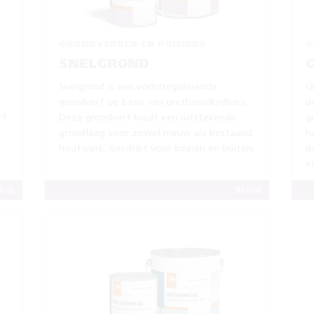
GRONDVERVEN EN PRIMERS
G
SNELGROND
Snelgrond is een vochtregulerende
G
grondverf op basis van urethanalkydhars.
d
rf
Deze grondverf biedt een uitstekende
g
grondlaag voor zowel nieuw als bestaand
h
houtwerk. Geschikt voor binnen en buiten.
d
e
kijk
Bekijk