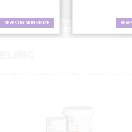
BEVESTIG MIJN KEUZE
BEVE
WERK VOOR EEN STRAK EIN
ELING
een mooi en strak eindresultaat. OAF levert grondverven en primers 