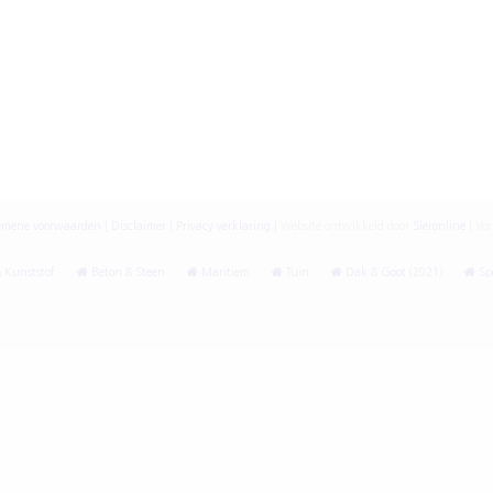
emene voorwaarden
|
Disclaimer
|
Privacy verklaring
|
Website ontwikkeld door
Sieronline
|
Vor
 Kunststof
Beton & Steen
Maritiem
Tuin
Dak & Goot (2021)
Spe