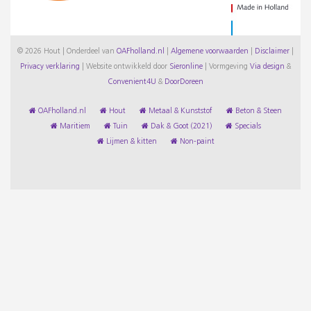
© 2026 Hout | Onderdeel van
OAFholland.nl
|
Algemene voorwaarden
|
Disclaimer
|
Privacy verklaring
|
Website ontwikkeld door
Sieronline
|
Vormgeving
Via design
&
Convenient4U
&
DoorDoreen
OAFholland.nl
Hout
Metaal & Kunststof
Beton & Steen
Maritiem
Tuin
Dak & Goot (2021)
Specials
Lijmen & kitten
Non-paint