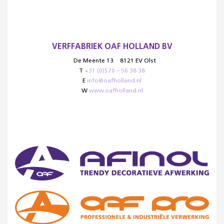
VERFFABRIEK OAF HOLLAND BV
De Meente 13
8121 EV Olst
T
+31 (0)570 – 56 38 38
E
info@oafholland.nl
W
www.oafholland.nl