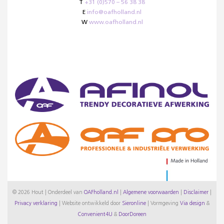
T
+31 (0)570 – 56 38 38
E
info@oafholland.nl
W
www.oafholland.nl
© 2026 Hout | Onderdeel van
OAFholland.nl
|
Algemene voorwaarden
|
Disclaimer
|
Privacy verklaring
|
Website ontwikkeld door
Sieronline
|
Vormgeving
Via design
&
Convenient4U
&
DoorDoreen