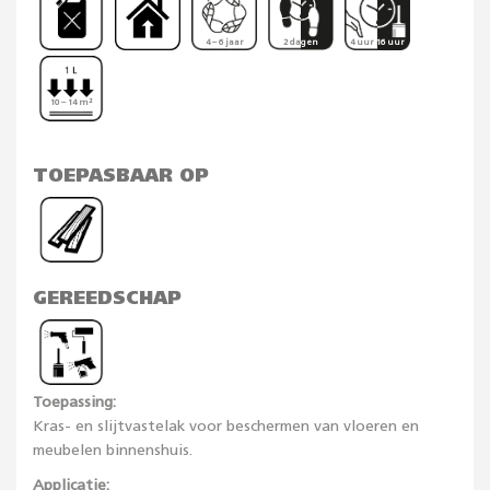
4 – 6 jaar
2 dagen
4 uur 16 uur
10 – 14 m²
TOEPASBAAR OP
GEREEDSCHAP
Toepassing:
Kras- en slijtvastelak voor beschermen van vloeren en
meubelen binnenshuis.
Applicatie: