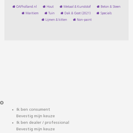
OAFholland.nl
Hout
Metaal & Kunststof
Beton & Steen
Maritiem
Tuin
Dak & Goot (2021)
Specials
Lijmen & kitten
Non-paint
Ik ben consument
Bevestig mijn keuze
Ik ben dealer / professional
Bevestig mijn keuze