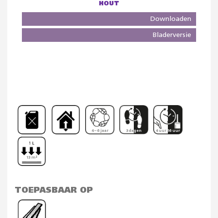
HOUT
Downloaden
Bladerversie
4 – 6 jaar
3 dagen
4 uur 16 uur
13 m²
TOEPASBAAR OP