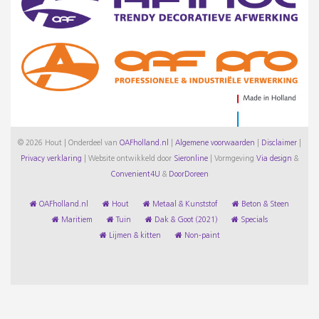
© 2026 Hout | Onderdeel van
OAFholland.nl
|
Algemene voorwaarden
|
Disclaimer
|
Privacy verklaring
|
Website ontwikkeld door
Sieronline
|
Vormgeving
Via design
&
Convenient4U
&
DoorDoreen
OAFholland.nl
Hout
Metaal & Kunststof
Beton & Steen
Maritiem
Tuin
Dak & Goot (2021)
Specials
Lijmen & kitten
Non-paint