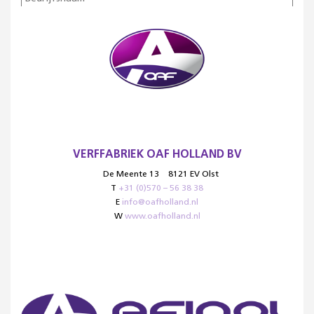
VERFFABRIEK OAF HOLLAND BV
De Meente 13
8121 EV Olst
T
+31 (0)570 – 56 38 38
E
info@oafholland.nl
W
www.oafholland.nl