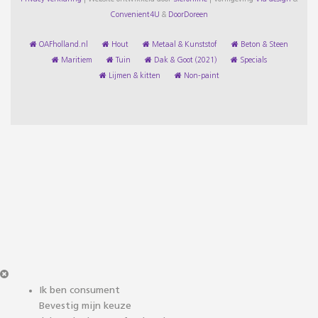
Convenient4U
&
DoorDoreen
OAFholland.nl
Hout
Metaal & Kunststof
Beton & Steen
Maritiem
Tuin
Dak & Goot (2021)
Specials
Lijmen & kitten
Non-paint
Ik ben consument
Bevestig mijn keuze