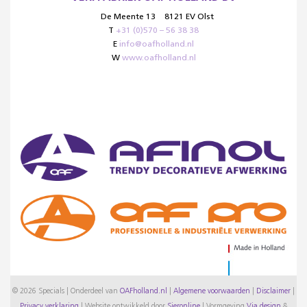
De Meente 13
8121 EV Olst
T
+31 (0)570 – 56 38 38
E
info@oafholland.nl
W
www.oafholland.nl
© 2026 Specials | Onderdeel van
OAFholland.nl
|
Algemene voorwaarden
|
Disclaimer
|
Privacy verklaring
|
Website ontwikkeld door
Sieronline
|
Vormgeving
Via design
&