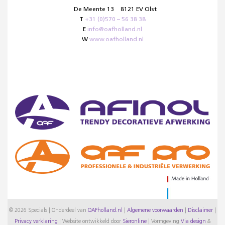
De Meente 13
8121 EV Olst
T
+31 (0)570 – 56 38 38
E
info@oafholland.nl
W
www.oafholland.nl
© 2026 Specials | Onderdeel van
OAFholland.nl
|
Algemene voorwaarden
|
Disclaimer
|
Privacy verklaring
|
Website ontwikkeld door
Sieronline
|
Vormgeving
Via design
&