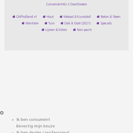
Convenient4U
&
DoorDoreen
OAFholland.nl
Hout
Metaal & Kunststof
Beton & Steen
Maritiem
Tuin
Dak & Goot (2021)
Specials
Lijmen & kitten
Non-paint
Ik ben consument
Bevestig mijn keuze
Ik ben dealer / professional