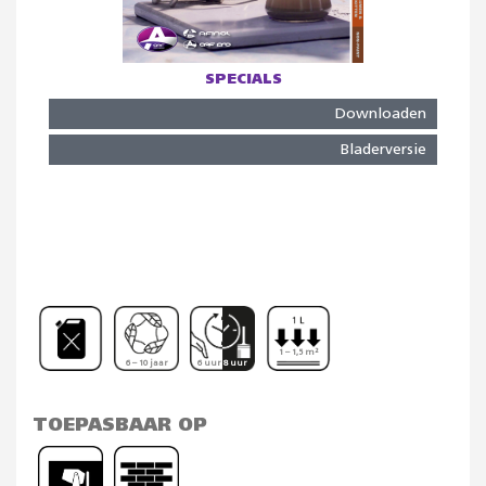
SPECIALS
Downloaden
Bladerversie
1 – 1,5 m²
6 – 10 jaar
6 uur 8 uur
TOEPASBAAR OP