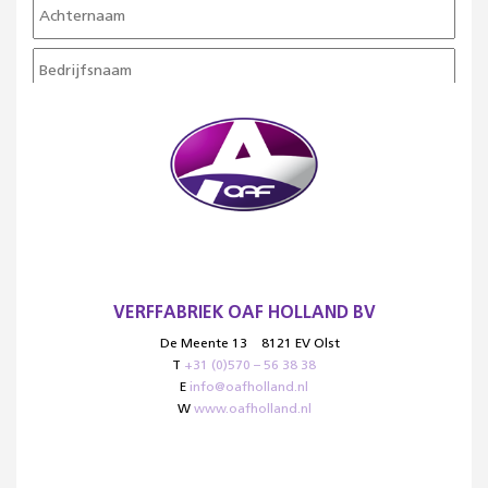
VERFFABRIEK OAF HOLLAND BV
De Meente 13
8121 EV Olst
T
+31 (0)570 – 56 38 38
E
info@oafholland.nl
W
www.oafholland.nl