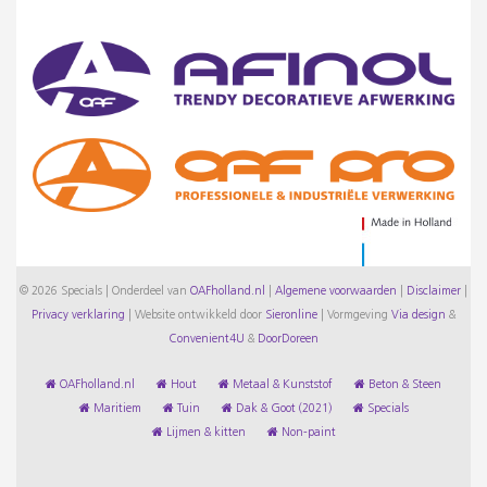
© 2026 Specials | Onderdeel van
OAFholland.nl
|
Algemene voorwaarden
|
Disclaimer
|
Privacy verklaring
|
Website ontwikkeld door
Sieronline
|
Vormgeving
Via design
&
Convenient4U
&
DoorDoreen
OAFholland.nl
Hout
Metaal & Kunststof
Beton & Steen
Maritiem
Tuin
Dak & Goot (2021)
Specials
Lijmen & kitten
Non-paint