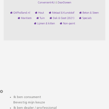
Convenient4U
&
DoorDoreen
OAFholland.nl
Hout
Metaal & Kunststof
Beton & Steen
Maritiem
Tuin
Dak & Goot (2021)
Specials
Lijmen & kitten
Non-paint
Ik ben consument
Bevestig mijn keuze
Ik ben dealer / professional