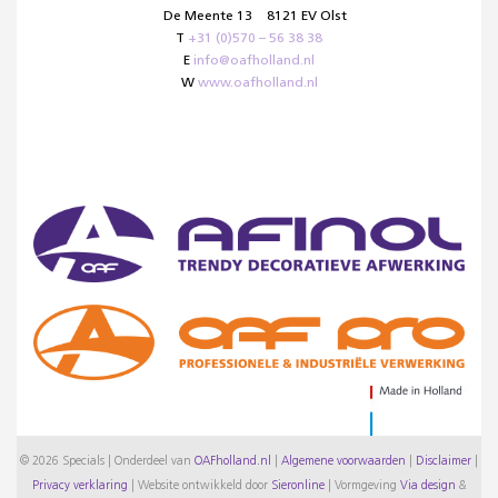
De Meente 13
8121 EV Olst
T
+31 (0)570 – 56 38 38
E
info@oafholland.nl
W
www.oafholland.nl
© 2026 Specials | Onderdeel van
OAFholland.nl
|
Algemene voorwaarden
|
Disclaimer
|
Privacy verklaring
|
Website ontwikkeld door
Sieronline
|
Vormgeving
Via design
&