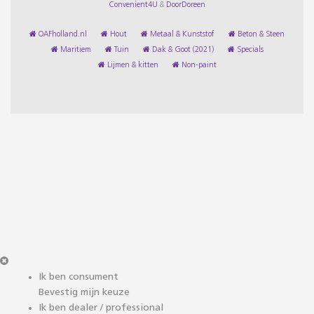
Convenient4U
&
DoorDoreen
OAFholland.nl
Hout
Metaal & Kunststof
Beton & Steen
Maritiem
Tuin
Dak & Goot (2021)
Specials
Lijmen & kitten
Non-paint
Ik ben consument
Bevestig mijn keuze
Ik ben dealer / professional