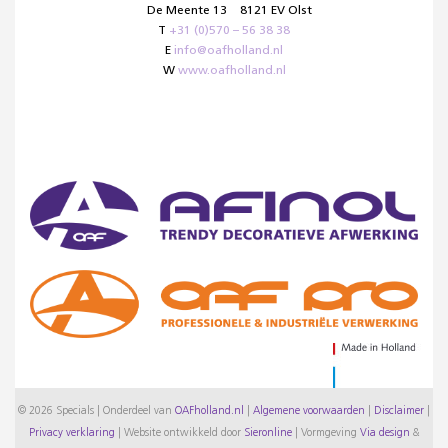
De Meente 13
8121 EV Olst
T
+31 (0)570 – 56 38 38
E
info@oafholland.nl
W
www.oafholland.nl
© 2026 Specials | Onderdeel van
OAFholland.nl
|
Algemene voorwaarden
|
Disclaimer
|
Privacy verklaring
|
Website ontwikkeld door
Sieronline
|
Vormgeving
Via design
&