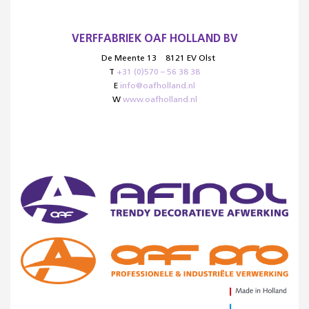
VERFFABRIEK OAF HOLLAND BV
De Meente 13
8121 EV Olst
T
+31 (0)570 – 56 38 38
E
info@oafholland.nl
W
www.oafholland.nl