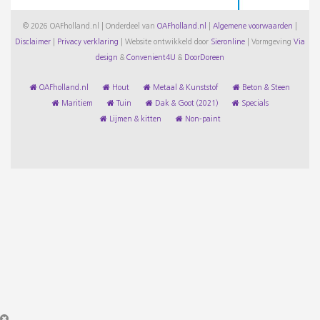
© 2026 OAFholland.nl | Onderdeel van
OAFholland.nl
|
Algemene voorwaarden
|
Disclaimer
|
Privacy verklaring
|
Website ontwikkeld door
Sieronline
|
Vormgeving
Via
design
&
Convenient4U
&
DoorDoreen
OAFholland.nl
Hout
Metaal & Kunststof
Beton & Steen
Maritiem
Tuin
Dak & Goot (2021)
Specials
Lijmen & kitten
Non-paint