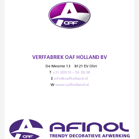
VERFFABRIEK OAF HOLLAND BV
De Meente 13
8121 EV Olst
T
+31 (0)570 – 56 38 38
E
info@oafholland.nl
W
www.oafholland.nl