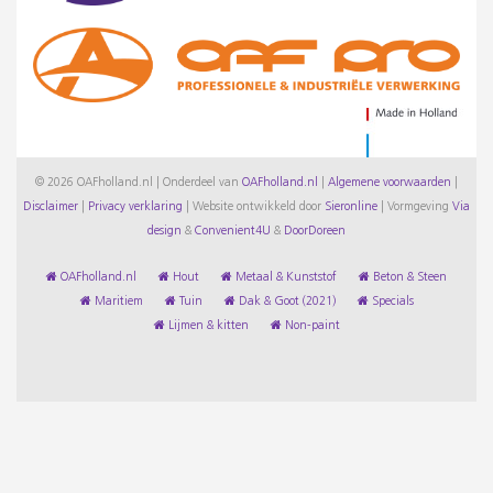
© 2026 OAFholland.nl | Onderdeel van
OAFholland.nl
|
Algemene voorwaarden
|
Disclaimer
|
Privacy verklaring
|
Website ontwikkeld door
Sieronline
|
Vormgeving
Via
design
&
Convenient4U
&
DoorDoreen
OAFholland.nl
Hout
Metaal & Kunststof
Beton & Steen
Maritiem
Tuin
Dak & Goot (2021)
Specials
Lijmen & kitten
Non-paint