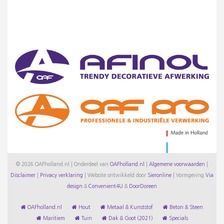
© 2026 OAFholland.nl | Onderdeel van
OAFholland.nl
|
Algemene voorwaarden
|
Disclaimer
|
Privacy verklaring
|
Website ontwikkeld door
Sieronline
|
Vormgeving
Via
design
&
Convenient4U
&
DoorDoreen
OAFholland.nl
Hout
Metaal & Kunststof
Beton & Steen
Maritiem
Tuin
Dak & Goot (2021)
Specials