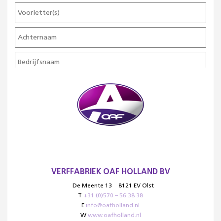
VERFFABRIEK OAF HOLLAND BV
De Meente 13
8121 EV Olst
T
+31 (0)570 – 56 38 38
E
info@oafholland.nl
W
www.oafholland.nl