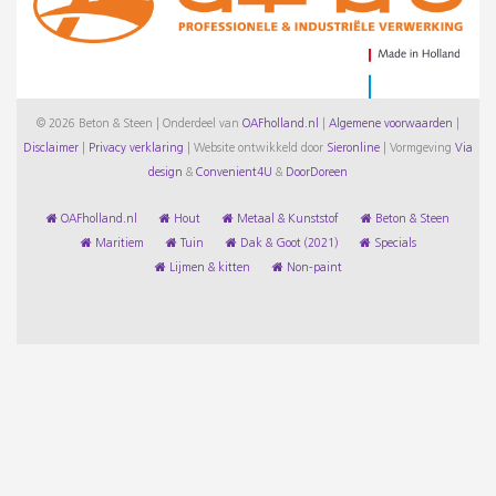
© 2026 Beton & Steen | Onderdeel van
OAFholland.nl
|
Algemene voorwaarden
|
Disclaimer
|
Privacy verklaring
|
Website ontwikkeld door
Sieronline
|
Vormgeving
Via
design
&
Convenient4U
&
DoorDoreen
OAFholland.nl
Hout
Metaal & Kunststof
Beton & Steen
Maritiem
Tuin
Dak & Goot (2021)
Specials
Lijmen & kitten
Non-paint