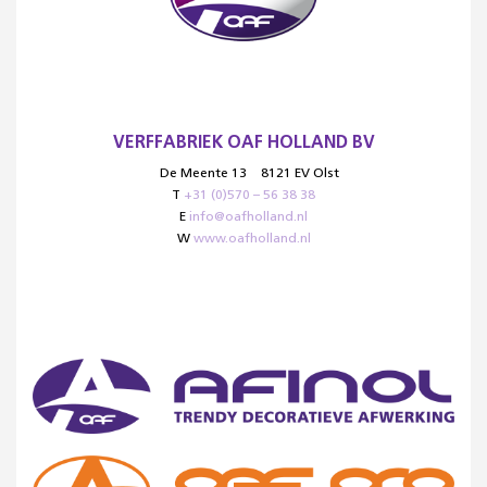
VERFFABRIEK OAF HOLLAND BV
De Meente 13
8121 EV Olst
T
+31 (0)570 – 56 38 38
E
info@oafholland.nl
W
www.oafholland.nl