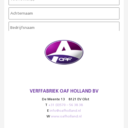
VERFFABRIEK OAF HOLLAND BV
De Meente 13
8121 EV Olst
T
+31 (0)570 – 56 38 38
E
info@oafholland.nl
W
www.oafholland.nl