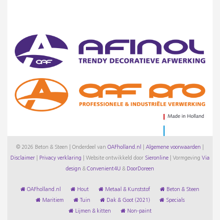
© 2026 Beton & Steen | Onderdeel van
OAFholland.nl
|
Algemene voorwaarden
|
Disclaimer
|
Privacy verklaring
|
Website ontwikkeld door
Sieronline
|
Vormgeving
Via
design
&
Convenient4U
&
DoorDoreen
OAFholland.nl
Hout
Metaal & Kunststof
Beton & Steen
Maritiem
Tuin
Dak & Goot (2021)
Specials
Lijmen & kitten
Non-paint