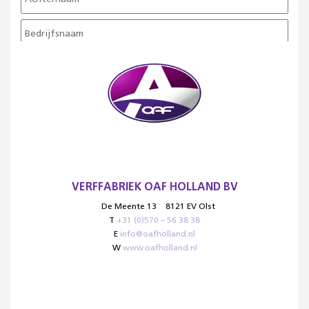
VERFFABRIEK OAF HOLLAND BV
De Meente 13
8121 EV Olst
T
+31 (0)570 – 56 38 38
E
info@oafholland.nl
W
www.oafholland.nl