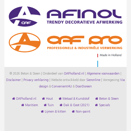
© 2026 Beton & Steen | Onderdeel van
OAFholland.nl
|
Algemene voorwaarden
|
Disclaimer
|
Privacy verklaring
|
Website ontwikkeld door
Sieronline
|
Vormgeving
Via
design
&
Convenient4U
&
DoorDoreen
OAFholland.nl
Hout
Metaal & Kunststof
Beton & Steen
Maritiem
Tuin
Dak & Goot (2021)
Specials
Lijmen & kitten
Non-paint