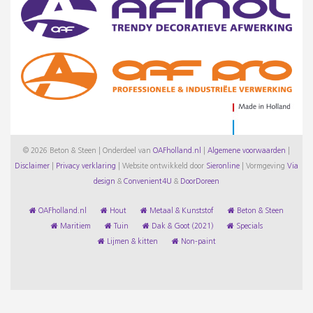
© 2026 Beton & Steen | Onderdeel van
OAFholland.nl
|
Algemene voorwaarden
|
Disclaimer
|
Privacy verklaring
|
Website ontwikkeld door
Sieronline
|
Vormgeving
Via
design
&
Convenient4U
&
DoorDoreen
OAFholland.nl
Hout
Metaal & Kunststof
Beton & Steen
Maritiem
Tuin
Dak & Goot (2021)
Specials
Lijmen & kitten
Non-paint