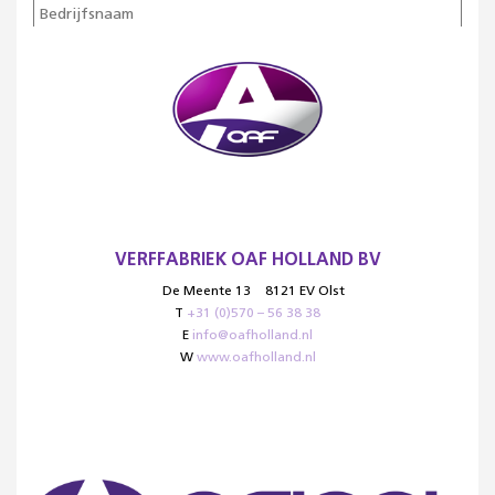
VERFFABRIEK OAF HOLLAND BV
De Meente 13
8121 EV Olst
T
+31 (0)570 – 56 38 38
E
info@oafholland.nl
W
www.oafholland.nl