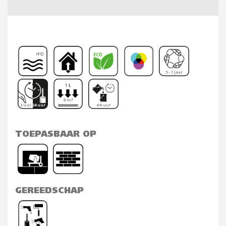
5 - 7 jaar
8 m²
2 uur 24 uur
4-6 uur
TOEPASBAAR OP
GEREEDSCHAP