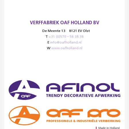
VERFFABRIEK OAF HOLLAND BV
De Meente 13
8121 EV Olst
T
+31 (0)570 – 56 38 38
E
info@oafholland.nl
W
www.oafholland.nl