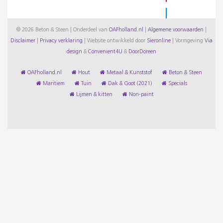
© 2026 Beton & Steen | Onderdeel van
OAFholland.nl
|
Algemene voorwaarden
|
Disclaimer
|
Privacy verklaring
|
Website ontwikkeld door
Sieronline
|
Vormgeving
Via
design
&
Convenient4U
&
DoorDoreen
OAFholland.nl
Hout
Metaal & Kunststof
Beton & Steen
Maritiem
Tuin
Dak & Goot (2021)
Specials
Lijmen & kitten
Non-paint