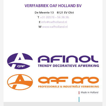
VERFFABRIEK OAF HOLLAND BV
De Meente 13
8121 EV Olst
T
+31 (0)570 – 56 38 38
E
info@oafholland.nl
W
www.oafholland.nl