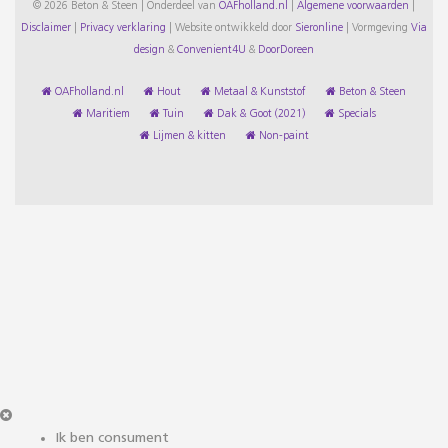
© 2026 Beton & Steen | Onderdeel van
OAFholland.nl
|
Algemene voorwaarden
|
Disclaimer
|
Privacy verklaring
|
Website ontwikkeld door
Sieronline
|
Vormgeving
Via
design
&
Convenient4U
&
DoorDoreen
OAFholland.nl
Hout
Metaal & Kunststof
Beton & Steen
Maritiem
Tuin
Dak & Goot (2021)
Specials
Lijmen & kitten
Non-paint
Ik ben consument