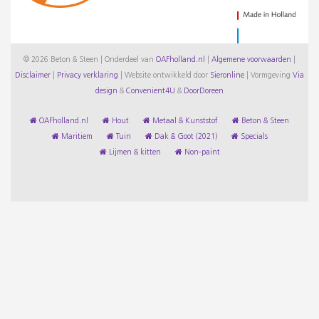
© 2026 Beton & Steen | Onderdeel van
OAFholland.nl
|
Algemene voorwaarden
|
Disclaimer
|
Privacy verklaring
|
Website ontwikkeld door
Sieronline
|
Vormgeving
Via
design
&
Convenient4U
&
DoorDoreen
OAFholland.nl
Hout
Metaal & Kunststof
Beton & Steen
Maritiem
Tuin
Dak & Goot (2021)
Specials
Lijmen & kitten
Non-paint