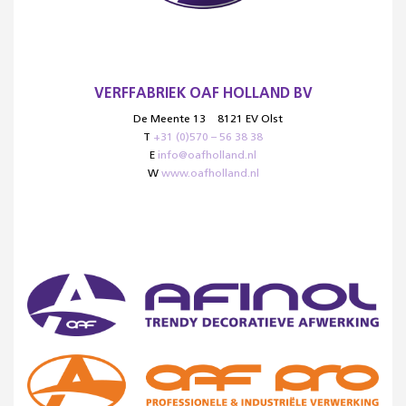
VERFFABRIEK OAF HOLLAND BV
De Meente 13
8121 EV Olst
T
+31 (0)570 – 56 38 38
E
info@oafholland.nl
W
www.oafholland.nl