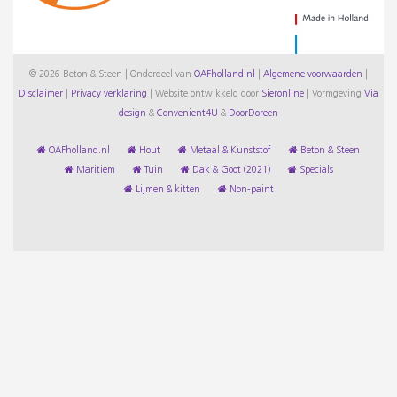
© 2026 Beton & Steen | Onderdeel van
OAFholland.nl
|
Algemene voorwaarden
|
Disclaimer
|
Privacy verklaring
|
Website ontwikkeld door
Sieronline
|
Vormgeving
Via
design
&
Convenient4U
&
DoorDoreen
OAFholland.nl
Hout
Metaal & Kunststof
Beton & Steen
Maritiem
Tuin
Dak & Goot (2021)
Specials
Lijmen & kitten
Non-paint