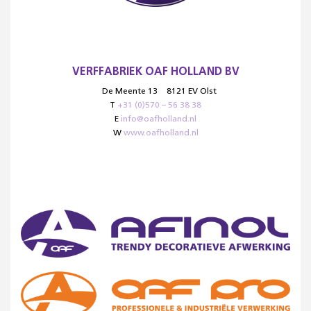
VERFFABRIEK OAF HOLLAND BV
De Meente 13
8121 EV Olst
T
+31 (0)570 – 56 38 38
E
info@oafholland.nl
W
www.oafholland.nl