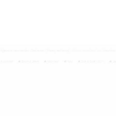
Algemene voorwaarden
|
Disclaimer
|
Privacy verklaring
|
Website ontwikkeld door
Sieronline
 Kunststof
Beton & Steen
Maritiem
Tuin
Dak & Goot (2021)
Spe