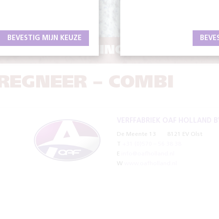
BEVESTIG MIJN KEUZE
BEVE
DE BESCHERMING EN UITSTRA
REGNEER – COMBI
VERFFABRIEK OAF HOLLAND B
De Meente 13
8121 EV Olst
T
+31 (0)570 – 56 38 38
E
info@oafholland.nl
W
www.oafholland.nl