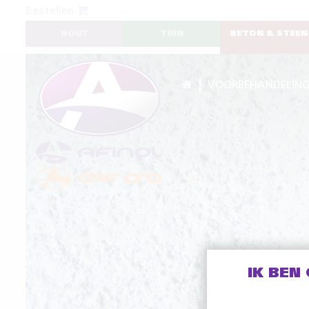
Bestellen
HOUT
TUIN
BETON & STEEN
VOORBEHANDELIN
IK BEN