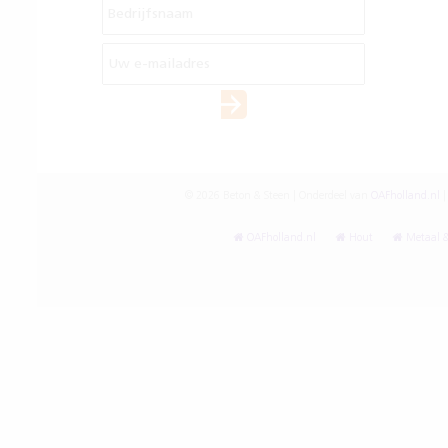
© 2026 Beton & Steen | Onderdeel van
OAFholland.nl
|
OAFholland.nl
Hout
Metaal &