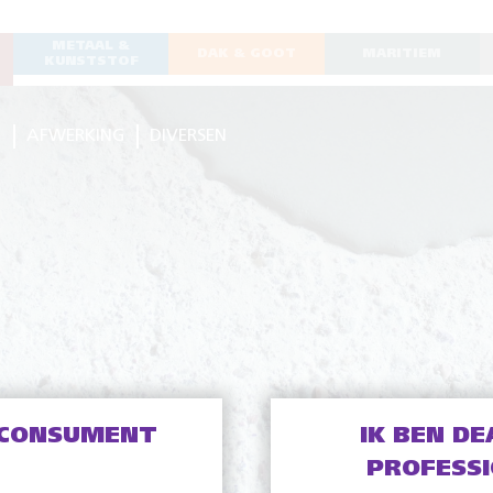
METAAL &
DAK & GOOT
MARITIEM
KUNSTSTOF
G
AFWERKING
DIVERSEN
 CONSUMENT
IK BEN DE
PROFESS