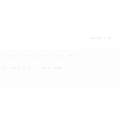
|
Vormgeving
Via design
&
Convenient4U
&
DoorDoreen
cials
Lijmen & kitten
Non-paint