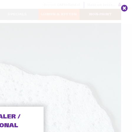
Bezoek
OAFholland.nl
Maak uw keuze...
SPECIALS
LIJMEN & KITTEN
NON-PAINT
ALER /
IONAL