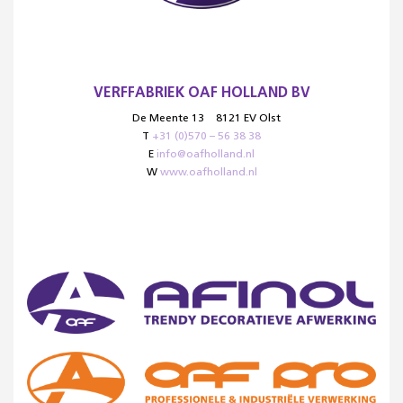
VERFFABRIEK OAF HOLLAND BV
De Meente 13
8121 EV Olst
T
+31 (0)570 – 56 38 38
E
info@oafholland.nl
W
www.oafholland.nl