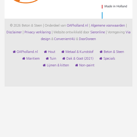
© 2026 Beton & Steen | Onderdeel van
OAFholland.nl
|
Algemene voorwaarden
|
Disclaimer
|
Privacy verklaring
|
Website ontwikkeld door
Sieronline
|
Vormgeving
Via
design
&
Convenient4U
&
DoorDoreen
OAFholland.nl
Hout
Metaal & Kunststof
Beton & Steen
Maritiem
Tuin
Dak & Goot (2021)
Specials
Lijmen & kitten
Non-paint