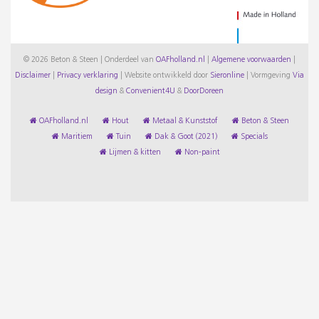
© 2026 Beton & Steen | Onderdeel van
OAFholland.nl
|
Algemene voorwaarden
|
Disclaimer
|
Privacy verklaring
|
Website ontwikkeld door
Sieronline
|
Vormgeving
Via
design
&
Convenient4U
&
DoorDoreen
OAFholland.nl
Hout
Metaal & Kunststof
Beton & Steen
Maritiem
Tuin
Dak & Goot (2021)
Specials
Lijmen & kitten
Non-paint