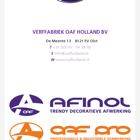
VERFFABRIEK OAF HOLLAND BV
De Meente 13
8121 EV Olst
T
+31 (0)570 – 56 38 38
E
info@oafholland.nl
W
www.oafholland.nl