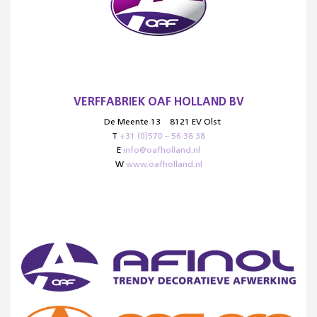
VERFFABRIEK OAF HOLLAND BV
De Meente 13
8121 EV Olst
T
+31 (0)570 – 56 38 38
E
info@oafholland.nl
W
www.oafholland.nl