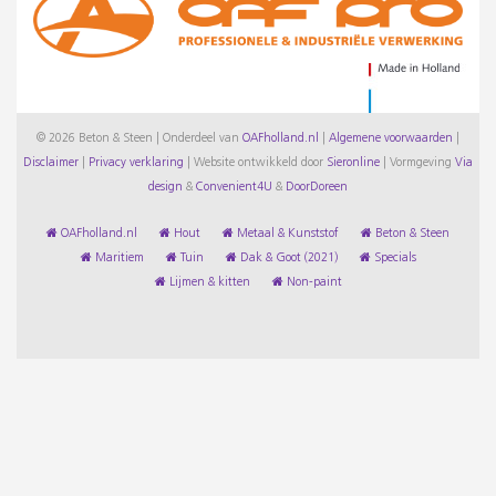
© 2026 Beton & Steen | Onderdeel van
OAFholland.nl
|
Algemene voorwaarden
|
Disclaimer
|
Privacy verklaring
|
Website ontwikkeld door
Sieronline
|
Vormgeving
Via
design
&
Convenient4U
&
DoorDoreen
OAFholland.nl
Hout
Metaal & Kunststof
Beton & Steen
Maritiem
Tuin
Dak & Goot (2021)
Specials
Lijmen & kitten
Non-paint