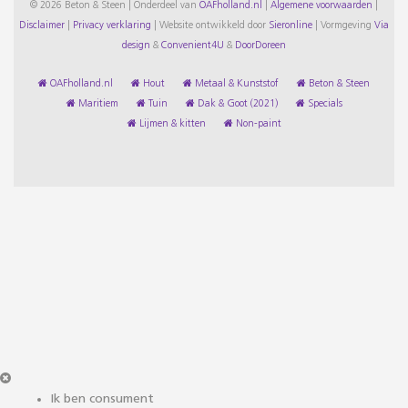
© 2026 Beton & Steen | Onderdeel van
OAFholland.nl
|
Algemene voorwaarden
|
Disclaimer
|
Privacy verklaring
|
Website ontwikkeld door
Sieronline
|
Vormgeving
Via
design
&
Convenient4U
&
DoorDoreen
OAFholland.nl
Hout
Metaal & Kunststof
Beton & Steen
Maritiem
Tuin
Dak & Goot (2021)
Specials
Lijmen & kitten
Non-paint
Ik ben consument