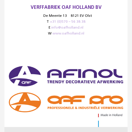
VERFFABRIEK OAF HOLLAND BV
De Meente 13
8121 EV Olst
T
+31 (0)570 – 56 38 38
E
info@oafholland.nl
W
www.oafholland.nl