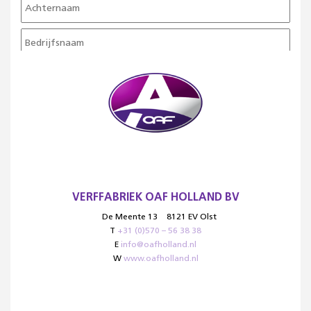
VERFFABRIEK OAF HOLLAND BV
De Meente 13
8121 EV Olst
T
+31 (0)570 – 56 38 38
E
info@oafholland.nl
W
www.oafholland.nl