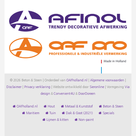
© 2026 Beton & Steen | Onderdeel van
OAFholland.nl
|
Algemene voorwaarden
|
Disclaimer
|
Privacy verklaring
|
Website ontwikkeld door
Sieronline
|
Vormgeving
Via
design
&
Convenient4U
&
DoorDoreen
OAFholland.nl
Hout
Metaal & Kunststof
Beton & Steen
Maritiem
Tuin
Dak & Goot (2021)
Specials
Lijmen & kitten
Non-paint